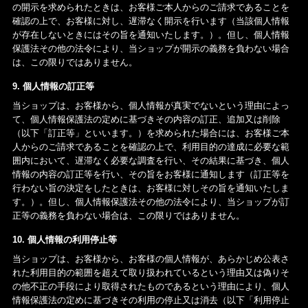
の開示を求められたときは、お客様ご本人からのご請求であることを
確認の上で、お客様に対し、遅滞なく開示を行います（当該個人情報
が存在しないときにはその旨を通知いたします。）。但し、個人情報
保護法その他の法令により、当ショップが開示の義務を負わない場合
は、この限りではありません。
9. 個人情報の訂正等
当ショップは、お客様から、個人情報が真実でないという理由によっ
て、個人情報保護法の定めに基づきその内容の訂正、追加又は削除
（以下「訂正等」といいます。）を求められた場合には、お客様ご本
人からのご請求であることを確認の上で、利用目的の達成に必要な範
囲内において、遅滞なく必要な調査を行い、その結果に基づき、個人
情報の内容の訂正等を行い、その旨をお客様に通知します（訂正等を
行わない旨の決定をしたときは、お客様に対しその旨を通知いたしま
す。）。但し、個人情報保護法その他の法令により、当ショップが訂
正等の義務を負わない場合は、この限りではありません。
10. 個人情報の利用停止等
当ショップは、お客様から、お客様の個人情報が、あらかじめ公表さ
れた利用目的の範囲を超えて取り扱われているという理由又は偽りそ
の他不正の手段により取得されたものであるという理由により、個人
情報保護法の定めに基づきその利用の停止又は消去（以下「利用停止