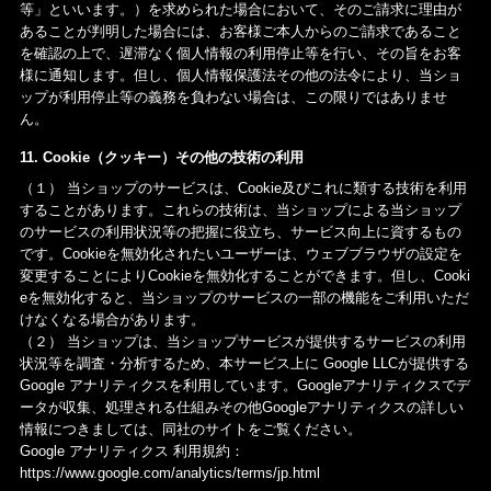
等」といいます。）を求められた場合において、そのご請求に理由が
あることが判明した場合には、お客様ご本人からのご請求であること
を確認の上で、遅滞なく個人情報の利用停止等を行い、その旨をお客
様に通知します。但し、個人情報保護法その他の法令により、当ショ
ップが利用停止等の義務を負わない場合は、この限りではありませ
ん。
11. Cookie（クッキー）その他の技術の利用
（１） 当ショップのサービスは、Cookie及びこれに類する技術を利用
することがあります。これらの技術は、当ショップによる当ショップ
のサービスの利用状況等の把握に役立ち、サービス向上に資するもの
です。Cookieを無効化されたいユーザーは、ウェブブラウザの設定を
変更することによりCookieを無効化することができます。但し、Cooki
eを無効化すると、当ショップのサービスの一部の機能をご利用いただ
けなくなる場合があります。
（２） 当ショップは、当ショップサービスが提供するサービスの利用
状況等を調査・分析するため、本サービス上に Google LLCが提供する
Google アナリティクスを利用しています。Googleアナリティクスでデ
ータが収集、処理される仕組みその他Googleアナリティクスの詳しい
情報につきましては、同社のサイトをご覧ください。
Google アナリティクス 利用規約：
https://www.google.com/analytics/terms/jp.html